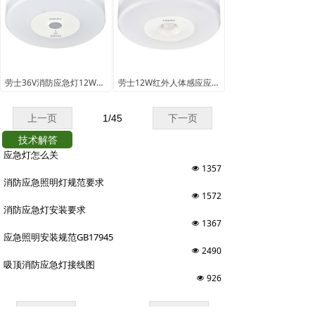
劳士36V消防应急灯12W微波感应吸顶灯
劳士12W红外人体感应应急照明吸顶灯
上一页
1
/
45
下一页
技术解答
应急灯怎么关
1357
넶
消防应急照明灯规范要求
1572
넶
消防应急灯安装要求
1367
넶
应急照明安装规范GB17945
2490
넶
吸顶消防应急灯接线图
926
넶
上一页
1
/
38
下一页